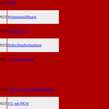
2023
BMA
2023
Wohnungsöffnung
2023
Kaminbrand
2023
Hubschrauberlandung
2023
VU mit Motorrad
2023
ABC: Gefahrstoffmeldeanlage
2023
VU mit PKW