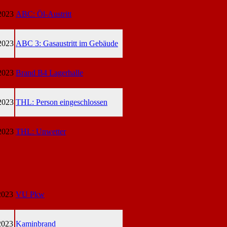
2023
ABC: Öl-Austritt
2023
ABC 3: Gasaustritt im Gebäude
2023
Brand B4 Lagerhalle
2023
THL: Person eingeschlossen
2023
THL: Unwetter
2023
VU Pkw
2023
Kaminbrand