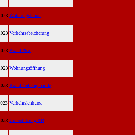
2023
Wohnungsbrand
2023
Verkehrsabsicherung
2023
Brand Pkw
2023
Wohnungsöffnung
2023
Brand Nebengebäude
2023
Verkehrslenkung
2023
Unterstützung RD