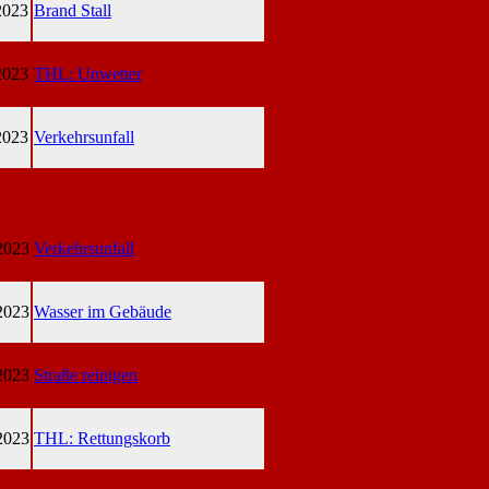
2023
Brand Stall
2023
THL: Unwetter
2023
Verkehrsunfall
2023
Verkehrsunfall
2023
Wasser im Gebäude
2023
Straße reinigen
2023
THL: Rettungskorb