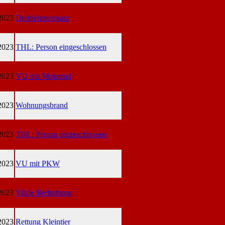
2023
Drehleitereinsatz
2023
THL: Person eingeschlossen
2023
VU mit Motorrad
2023
Wohnungsbrand
2023
THL: Person eingeschlossen
2023
VU mit PKW
2023
Vitale Bedrohung
2023
Rettung Kleintier