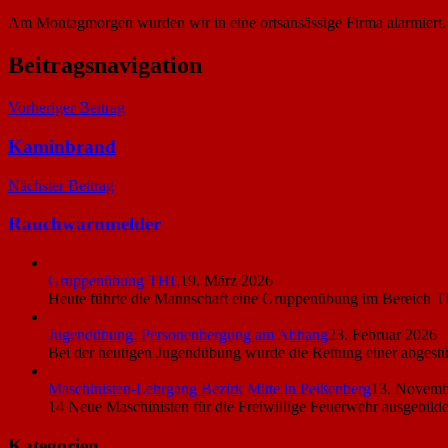
Am Montagmorgen wurden wir in eine ortsansässige Firma alarmiert. D
Beitragsnavigation
Vorheriger Beitrag
Kaminbrand
Nächster Beitrag
Rauchwarnmelder
Gruppenübung THL
19. März 2026
Heute führte die Mannschaft eine Gruppenübung im Bereich T
Jugendübung: Personenbergung am Abhang
23. Februar 2026
Bei der heutigen Jugendübung wurde die Rettung einer abgest
Maschinisten-Lehrgang Bezirk Mitte in Peißenberg
13. Novemb
14 Neue Maschinisten für die Freiwillige Feuerwehr ausgebild
Kategorien