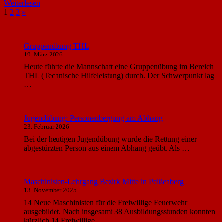
Weiterlesen
Seitennummerierung
Nächste
1
2
3
»
Beiträge
der
Beiträge
Gruppenübung THL
19. März 2026
Heute führte die Mannschaft eine Gruppenübung im Bereich
THL (Technische Hilfeleistung) durch. Der Schwerpunkt lag
…
Jugendübung: Personenbergung am Abhang
23. Februar 2026
Bei der heutigen Jugendübung wurde die Rettung einer
abgestürzten Person aus einem Abhang geübt. Als …
Maschinisten-Lehrgang Bezirk Mitte in Peißenberg
13. November 2025
14 Neue Maschinisten für die Freiwillige Feuerwehr
ausgebildet. Nach insgesamt 38 Ausbildungsstunden konnten
kürzlich 14 Freiwillige …