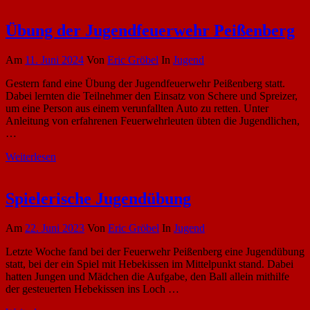
Übung der Jugendfeuerwehr Peißenberg
Am
11. Juni 2024
Von
Eric Gröbel
In
Jugend
Gestern fand eine Übung der Jugendfeuerwehr Peißenberg statt.
Dabei lernten die Teilnehmer den Einsatz von Schere und Spreizer,
um eine Person aus einem verunfallten Auto zu retten. Unter
Anleitung von erfahrenen Feuerwehrleuten übten die Jugendlichen,
…
Weiterlesen
Spielerische Jugendübung
Am
22. Juni 2023
Von
Eric Gröbel
In
Jugend
Letzte Woche fand bei der Feuerwehr Peißenberg eine Jugendübung
statt, bei der ein Spiel mit Hebekissen im Mittelpunkt stand. Dabei
hatten Jungen und Mädchen die Aufgabe, den Ball allein mithilfe
der gesteuerten Hebekissen ins Loch …