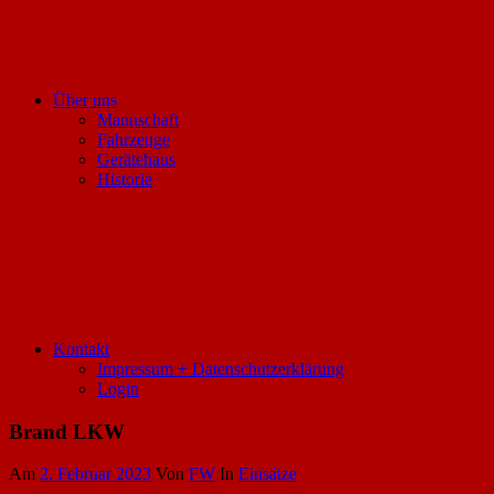
Über uns
Mannschaft
Fahrzeuge
Gerätehaus
Historie
Kontakt
Impressum + Datenschutzerklärung
Login
Brand LKW
Am
2. Februar 2023
Von
FW
In
Einsätze