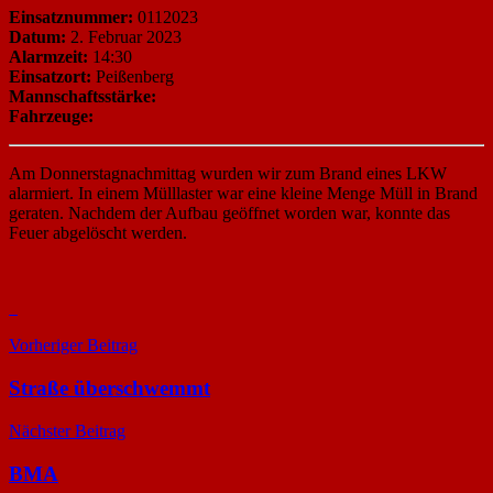
Einsatznummer:
0112023
Datum:
2. Februar 2023
Alarmzeit:
14:30
Einsatzort:
Peißenberg
Mannschaftsstärke:
Fahrzeuge:
Am Donnerstagnachmittag wurden wir zum Brand eines LKW
alarmiert. In einem Mülllaster war eine kleine Menge Müll in Brand
geraten. Nachdem der Aufbau geöffnet worden war, konnte das
Feuer abgelöscht werden.
Beitragsnavigation
Vorheriger Beitrag
Straße überschwemmt
Nächster Beitrag
BMA