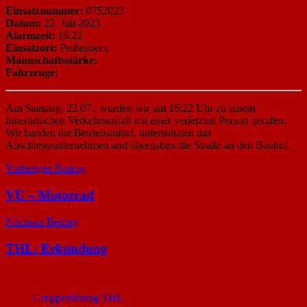
Einsatznummer:
0752023
Datum:
22. Juli 2023
Alarmzeit:
16:22
Einsatzort:
Peißenberg
Mannschaftsstärke:
Fahrzeuge:
Am Samstag, 22.07., wurden wir um 16:22 Uhr zu einem
innerörtlichen Verkehrsunfall mit einer verletzten Person gerufen.
Wir banden die Betriebsmittel, unterstützten das
Abschleppunternehmen und übergaben die Straße an den Bauhof.
Beitragsnavigation
Vorheriger Beitrag
VU – Motorrad
Nächster Beitrag
THL: Erkundung
Gruppenübung THL