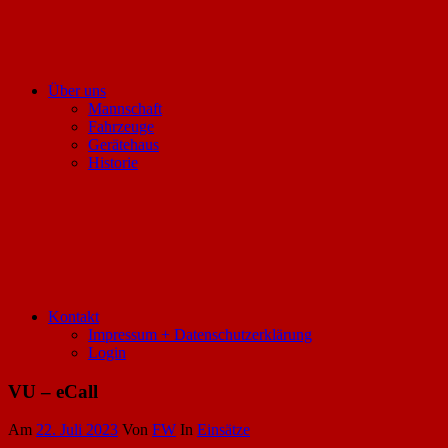
Über uns
Mannschaft
Fahrzeuge
Gerätehaus
Historie
Kontakt
Impressum + Datenschutzerklärung
Login
VU – eCall
Am
22. Juli 2023
Von
FW
In
Einsätze