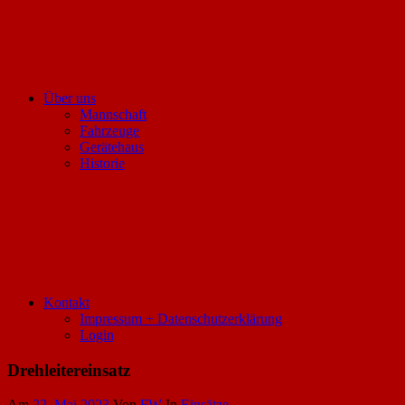
Über uns
Mannschaft
Fahrzeuge
Gerätehaus
Historie
Kontakt
Impressum + Datenschutzerklärung
Login
Drehleitereinsatz
Am
22. Mai 2023
Von
FW
In
Einsätze