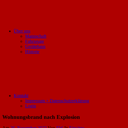
Über uns
Mannschaft
Fahrzeuge
Gerätehaus
Historie
Kontakt
Impressum + Datenschutzerklärung
Login
Wohnungsbrand nach Explosion
Am
26. November 2022
Von
FW
In
Einsätze