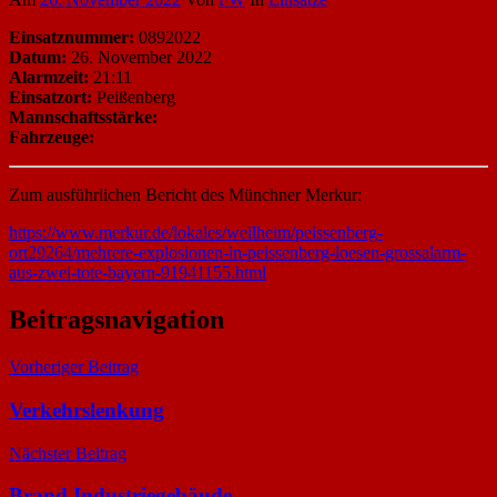
Einsatznummer:
0892022
Datum:
26. November 2022
Alarmzeit:
21:11
Einsatzort:
Peißenberg
Mannschaftsstärke:
Fahrzeuge:
Zum ausführlichen Bericht des Münchner Merkur:
https://www.merkur.de/lokales/weilheim/peissenberg-
ort29264/mehrere-explosionen-in-peissenberg-loesen-grossalarm-
aus-zwei-tote-bayern-91941155.html
Beitragsnavigation
Vorheriger Beitrag
Verkehrslenkung
Nächster Beitrag
Brand Industriegebäude