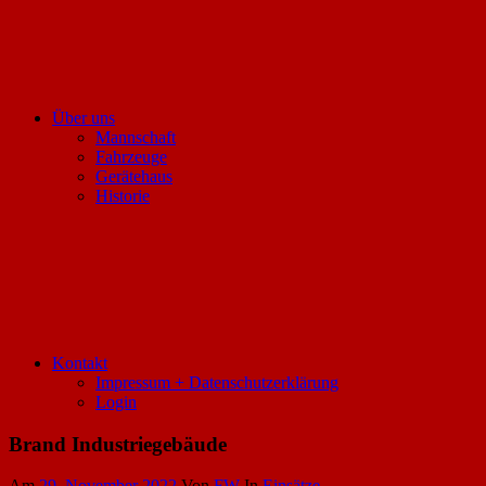
Über uns
Mannschaft
Fahrzeuge
Gerätehaus
Historie
Kontakt
Impressum + Datenschutzerklärung
Login
Brand Industriegebäude
Am
29. November 2022
Von
FW
In
Einsätze