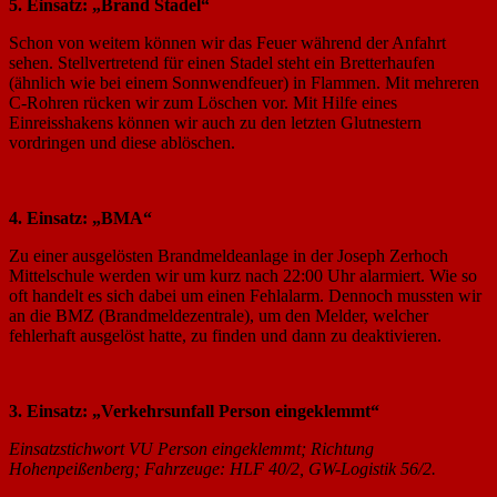
5. Einsatz: „Brand Stadel“
Schon von weitem können wir das Feuer während der Anfahrt
sehen. Stellvertretend für einen Stadel steht ein Bretterhaufen
(ähnlich wie bei einem Sonnwendfeuer) in Flammen. Mit mehreren
C-Rohren rücken wir zum Löschen vor. Mit Hilfe eines
Einreisshakens können wir auch zu den letzten Glutnestern
vordringen und diese ablöschen.
4. Einsatz: „BMA“
Zu einer ausgelösten Brandmeldeanlage in der Joseph Zerhoch
Mittelschule werden wir um kurz nach 22:00 Uhr alarmiert. Wie so
oft handelt es sich dabei um einen Fehlalarm. Dennoch mussten wir
an die BMZ (Brandmeldezentrale), um den Melder, welcher
fehlerhaft ausgelöst hatte, zu finden und dann zu deaktivieren.
3. Einsatz: „Verkehrsunfall Person eingeklemmt“
Einsatzstichwort VU Person eingeklemmt; Richtung
Hohenpeißenberg; Fahrzeuge: HLF 40/2, GW-Logistik
56/2.