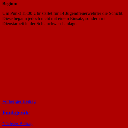
Beginn:
Um Punkt 15:00 Uhr startet für 14 Jugendfeuerwehrler die Schicht.
Diese begann jedoch nicht mit einem Einsatz, sondern mit
Dienstarbeit in der Schlauchwaschanlage.
Beitragsnavigation
Vorheriger Beitrag
Funkgeräte
Nächster Beitrag