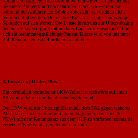
Von unseren Kollegen aus Böbing werden wir zur Unterstützung
bei einem Zimmerbrand nachalarmiert. Doch wir werden noch
während der Anfahrt nach Böbing abbestellt, da wir doch nicht
mehr benötigt werden. Der nächste Einsatz lässt aber nur wenige
Sekunden auf sich warten: Die Leitstelle ruft uns zur Unterstützung
bei einer Erstversorgung mit unklarer Lage. Am Einsatzort befindet
sich ein reanimationspflichtiger Patient. Dieser wird von uns unter
Zuhilfenahme eines Defibrillators reanimiert.
8. Einsatz: „VU Lkw-Pkw“
Ein vermutlich betrunkener LKW-Fahrer ist rückwärts auf einen
PKW aufgefahren und hat diesen eingeklemmt.
Der LKW wird mit Unterleghölzern aus dem 56/2 gegen weiteres
Absacken gesichert; dann wird damit begonnen, das Dach des
PKWs mit dem Rettungssatz aus dem HLF zu entfernen, sodass der
verletzte PKW-Fahrer gerettet werden kann.