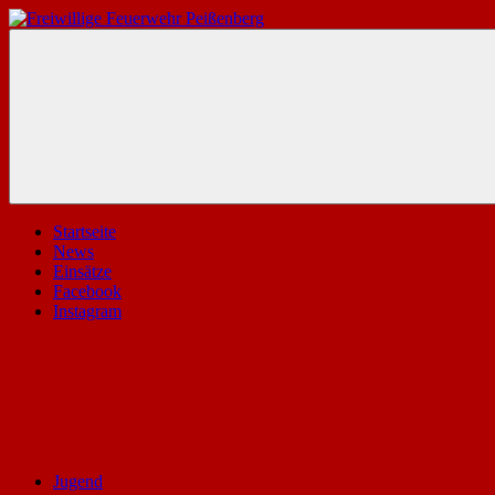
Zum
Inhalt
Freiwillige
Die
springen
Feuerwehr
Website
Peißenberg
der
freiwilligen
Feuerwehr
Peißenberg
Startseite
News
Einsätze
Facebook
Instagram
Jugend