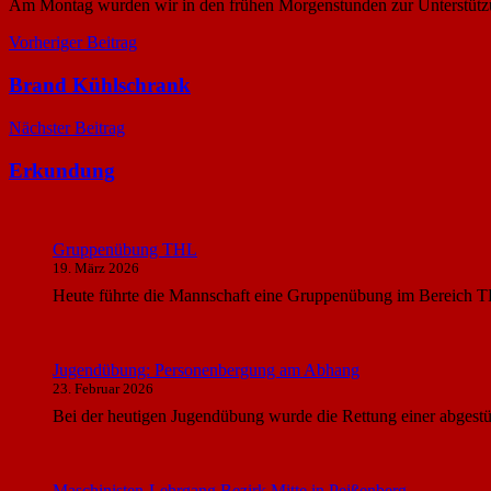
Am Montag wurden wir in den frühen Morgenstunden zur Unterstützu
Beitragsnavigation
Vorheriger Beitrag
Brand Kühlschrank
Nächster Beitrag
Erkundung
Gruppenübung THL
19. März 2026
Heute führte die Mannschaft eine Gruppenübung im Bereich T
Jugendübung: Personenbergung am Abhang
23. Februar 2026
Bei der heutigen Jugendübung wurde die Rettung einer abgest
Maschinisten-Lehrgang Bezirk Mitte in Peißenberg