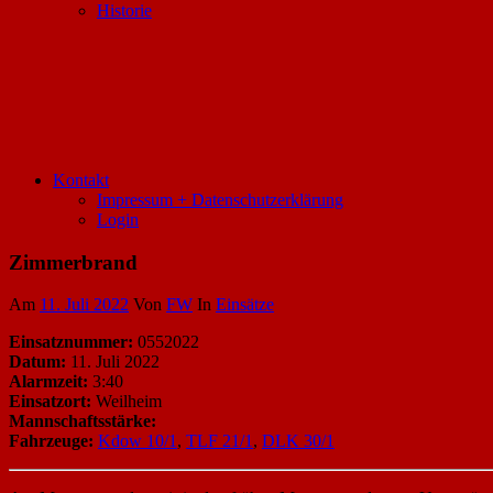
Historie
Kontakt
Impressum + Datenschutzerklärung
Login
Zimmerbrand
Am
11. Juli 2022
Von
FW
In
Einsätze
Einsatznummer:
0552022
Datum:
11. Juli 2022
Alarmzeit:
3:40
Einsatzort:
Weilheim
Mannschaftsstärke:
Fahrzeuge:
Kdow 10/1
,
TLF 21/1
,
DLK 30/1