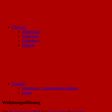
Über uns
Mannschaft
Fahrzeuge
Gerätehaus
Historie
Kontakt
Impressum + Datenschutzerklärung
Login
Wohnungsöffnung
Am
30. Dezember 2020
Von
Eric Gröbel
In
Einsätze