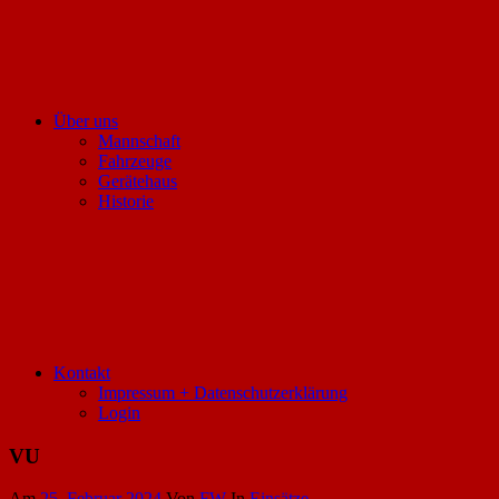
Über uns
Mannschaft
Fahrzeuge
Gerätehaus
Historie
Kontakt
Impressum + Datenschutzerklärung
Login
VU
Am
25. Februar 2024
Von
FW
In
Einsätze