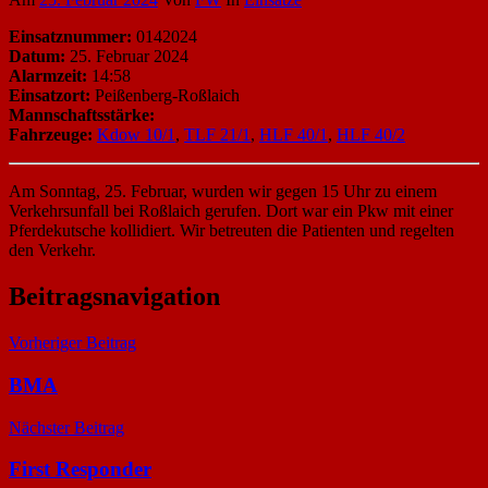
Einsatznummer:
0142024
Datum:
25. Februar 2024
Alarmzeit:
14:58
Einsatzort:
Peißenberg-Roßlaich
Mannschaftsstärke:
Fahrzeuge:
Kdow 10/1
,
TLF 21/1
,
HLF 40/1
,
HLF 40/2
Am Sonntag, 25. Februar, wurden wir gegen 15 Uhr zu einem
Verkehrsunfall bei Roßlaich gerufen. Dort war ein Pkw mit einer
Pferdekutsche kollidiert. Wir betreuten die Patienten und regelten
den Verkehr.
Beitragsnavigation
Vorheriger Beitrag
BMA
Nächster Beitrag
First Responder