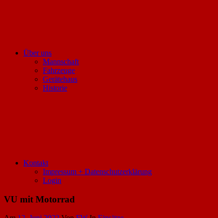
Über uns
Mannschaft
Fahrzeuge
Gerätehaus
Historie
Kontakt
Impressum + Datenschutzerklärung
Login
VU mit Motorrad
Am
12. Juni 2022
Von
FW
In
Einsätze