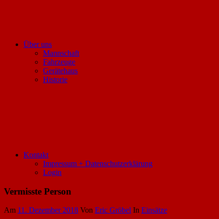
Über uns
Mannschaft
Fahrzeuge
Gerätehaus
Historie
Kontakt
Impressum + Datenschutzerklärung
Login
Vermisste Person
Am
11. Dezember 2018
Von
Eric Gröbel
In
Einsätze