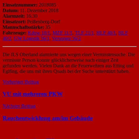
Einsatznummer:
2018085
Datum:
11. Dezember 2018
Alarmzeit:
16:30
Einsatzort:
Peißenberg-Dorf
Mannschaftsstärke:
35
Fahrzeuge:
Kdow 10/1
,
MZF 11/1
,
TLF 21/1
,
HLF 40/1
,
HLF
40/2
,
GW Logistik 56/1
,
Versorger 56/2
Die ILS Oberland alarmierte uns wegen einer Vermisstensuche. Die
vermisste Person konnte glücklicherweise nach einiger Zeit
gefunden werden. Vielen Dank an die Feuerwehren aus Etting und
Eglfing, die uns mit ihren Quads bei der Suche unterstützt haben.
Beitragsnavigation
Vorheriger Beitrag
VU mit mehreren PKW
Nächster Beitrag
Rauchentwicklung am/im Gebäude