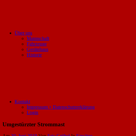
Über uns
Mannschaft
Fahrzeuge
Gerätehaus
Historie
Kontakt
Impressum + Datenschutzerklärung
Login
Umgestürzter Strommast
Am
30. Juni 2019
Von
Eric Gröbel
In
Einsätze