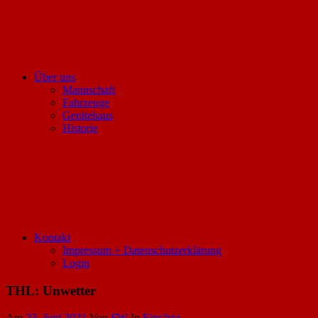
Über uns
Mannschaft
Fahrzeuge
Gerätehaus
Historie
Kontakt
Impressum + Datenschutzerklärung
Login
THL: Unwetter
Am
23. Juni 2021
Von
FW
In
Einsätze