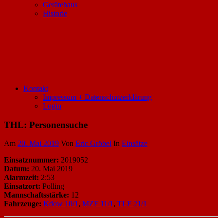
Gerätehaus
Historie
Kontakt
Impressum + Datenschutzerklärung
Login
THL: Personensuche
Am
20. Mai 2019
Von
Eric Gröbel
In
Einsätze
Einsatznummer:
2019052
Datum:
20. Mai 2019
Alarmzeit:
2:53
Einsatzort:
Polling
Mannschaftsstärke:
12
Fahrzeuge:
Kdow 10/1
,
MZF 11/1
,
TLF 21/1