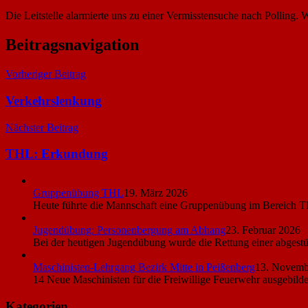
Die Leitstelle alarmierte uns zu einer Vermisstensuche nach Polling.
Beitragsnavigation
Vorheriger Beitrag
Verkehrslenkung
Nächster Beitrag
THL: Erkundung
Gruppenübung THL
19. März 2026
Heute führte die Mannschaft eine Gruppenübung im Bereich T
Jugendübung: Personenbergung am Abhang
23. Februar 2026
Bei der heutigen Jugendübung wurde die Rettung einer abgest
Maschinisten-Lehrgang Bezirk Mitte in Peißenberg
13. Novemb
14 Neue Maschinisten für die Freiwillige Feuerwehr ausgebild
Kategorien