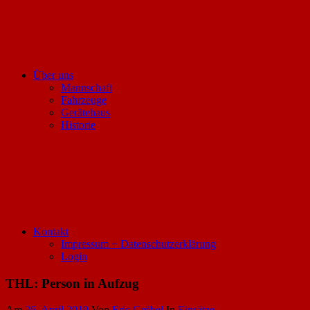
Über uns
Mannschaft
Fahrzeuge
Gerätehaus
Historie
Kontakt
Impressum + Datenschutzerklärung
Login
THL: Person in Aufzug
Am
26. April 2019
Von
Eric Gröbel
In
Einsätze