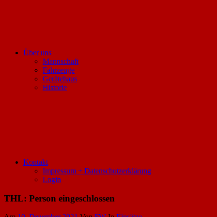
Über uns
Mannschaft
Fahrzeuge
Gerätehaus
Historie
Kontakt
Impressum + Datenschutzerklärung
Login
THL: Person eingeschlossen
Am
10. Dezember 2021
Von
FW
In
Einsätze