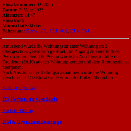
Einsatznummer:
0222025
Datum:
7. März 2025
Alarmzeit:
14:47
Einsatzort:
Mannschaftsstärke:
Fahrzeuge:
Kdow 10/1
,
HLF 40/1
,
DLK 30/1
Am Abend wurde die Wohnungstür einer Wohnung im 2.
Obergeschoss gewaltsam geöffnet, um Zugang zu einer hilflosen
Person zu erhalten. Die Person wurde im Anschluss mithilfe der
Drehleiter (DLK) aus der Wohnung gerettet und dem Rettungsdienst
übergeben.
Nach Abschluss der Rettungsmaßnahmen wurde die Wohnung
verschlossen. Die Einsatzstelle wurde der Polizei übergeben.
Beitragsnavigation
Vorheriger Beitrag
B3 Person im Gebäude
Nächster Beitrag
BMA Brandmeldeanlage