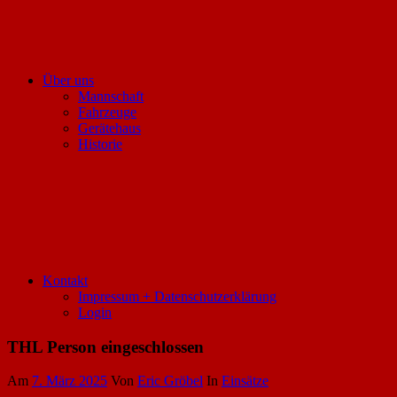
Über uns
Mannschaft
Fahrzeuge
Gerätehaus
Historie
Kontakt
Impressum + Datenschutzerklärung
Login
THL Person eingeschlossen
Am
7. März 2025
Von
Eric Gröbel
In
Einsätze