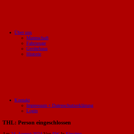
Über uns
Mannschaft
Fahrzeuge
Gerätehaus
Historie
Kontakt
Impressum + Datenschutzerklärung
Login
THL: Person eingeschlossen
Am
24. August 2024
Von
FW
In
Einsätze