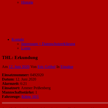
Historie
Kontakt
Impressum + Datenschutzerklärung
Login
THL: Erkundung
Am
12. Juni 2020
Von
Eric Gröbel
In
Einsätze
Einsatznummer:
0492020
Datum:
12. Juni 2020
Alarmzeit:
6:21
Einsatzort:
Ammer Peißenberg
Mannschaftsstärke:
1
Fahrzeuge:
Kdow 10/1