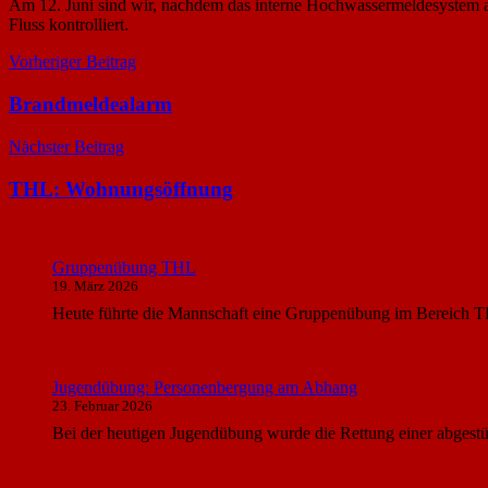
Am 12. Juni sind wir, nachdem das interne Hochwassermeldesystem a
Fluss kontrolliert.
Beitragsnavigation
Vorheriger Beitrag
Brandmeldealarm
Nächster Beitrag
THL: Wohnungsöffnung
Gruppenübung THL
19. März 2026
Heute führte die Mannschaft eine Gruppenübung im Bereich T
Jugendübung: Personenbergung am Abhang
23. Februar 2026
Bei der heutigen Jugendübung wurde die Rettung einer abgest