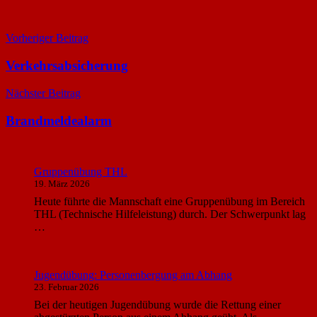
Beitragsnavigation
Vorheriger Beitrag
Verkehrsabsicherung
Nächster Beitrag
Brandmeldealarm
Gruppenübung THL
19. März 2026
Heute führte die Mannschaft eine Gruppenübung im Bereich
THL (Technische Hilfeleistung) durch. Der Schwerpunkt lag
…
Jugendübung: Personenbergung am Abhang
23. Februar 2026
Bei der heutigen Jugendübung wurde die Rettung einer