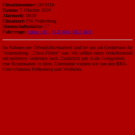
Einsatznummer:
2019116
Datum:
7. Oktober 2019
Alarmzeit:
18:00
Einsatzort:
FW Peißenberg
Mannschaftsstärke:
17
Fahrzeuge:
Kdow 10/1
,
HLF 40/1
,
HLF 40/2
Im Rahmen der Öffentlichkeitsarbeit fand bei uns am Gerätehaus die
Veranstaltung „Disco-Fieber“ statt. Wir stellten einen Verkehrsunfall
mit mehreren Verletzten nach. Zusätzlich gab es die Gelegenheit,
eine Reanimation zu üben. Unterstützt wurden wir von den BRK-
Ortsverbänden Peißenberg und Weilheim.