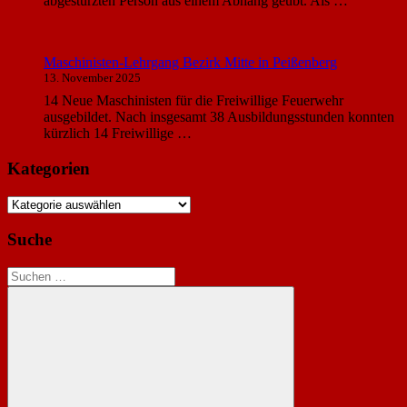
abgestürzten Person aus einem Abhang geübt. Als …
Maschinisten-Lehrgang Bezirk Mitte in Peißenberg
13. November 2025
14 Neue Maschinisten für die Freiwillige Feuerwehr
ausgebildet. Nach insgesamt 38 Ausbildungsstunden konnten
kürzlich 14 Freiwillige …
Kategorien
Kategorien
Suche
Suchen
nach: