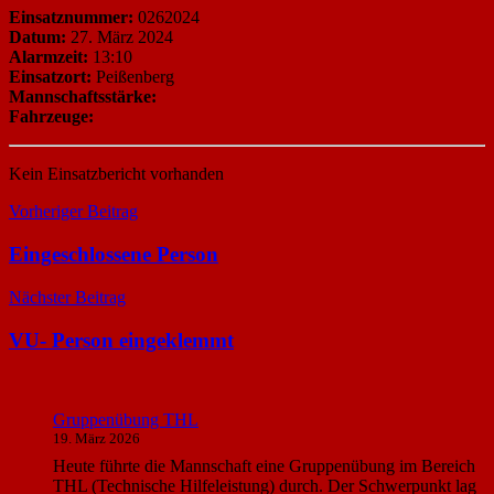
Einsatznummer:
0262024
Datum:
27. März 2024
Alarmzeit:
13:10
Einsatzort:
Peißenberg
Mannschaftsstärke:
Fahrzeuge:
Kein Einsatzbericht vorhanden
Beitragsnavigation
Vorheriger Beitrag
Eingeschlossene Person
Nächster Beitrag
VU- Person eingeklemmt
Gruppenübung THL
19. März 2026
Heute führte die Mannschaft eine Gruppenübung im Bereich
THL (Technische Hilfeleistung) durch. Der Schwerpunkt lag