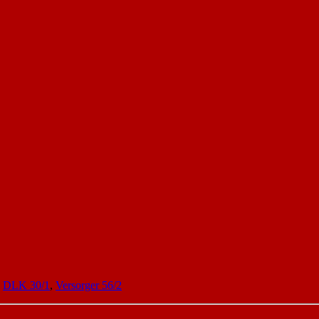
,
DLK 30/1
,
Versorger 56/2