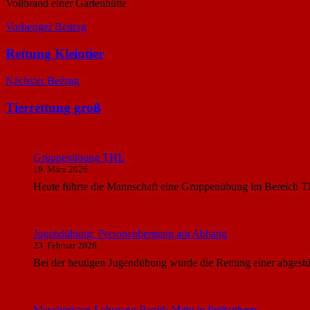
Vollbrand einer Gartenhütte
Beitragsnavigation
Vorheriger Beitrag
Rettung Kleintier
Nächster Beitrag
Tierrettung groß
Gruppenübung THL
19. März 2026
Heute führte die Mannschaft eine Gruppenübung im Bereich T
Jugendübung: Personenbergung am Abhang
23. Februar 2026
Bei der heutigen Jugendübung wurde die Rettung einer abgest
Maschinisten-Lehrgang Bezirk Mitte in Peißenberg