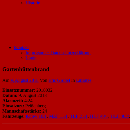
Historie
Kontakt
Impressum + Datenschutzerklärung
Login
Gartenhüttenbrand
Am
9. August 2018
Von
Eric Gröbel
In
Einsätze
Einsatznummer:
2018032
Datum:
9. August 2018
Alarmzeit:
4:24
Einsatzort:
Peißenberg
Mannschaftsstärke:
24
Fahrzeuge:
Kdow 10/1
,
MZF 11/1
,
TLF 21/1
,
HLF 40/1
,
HLF 40/2