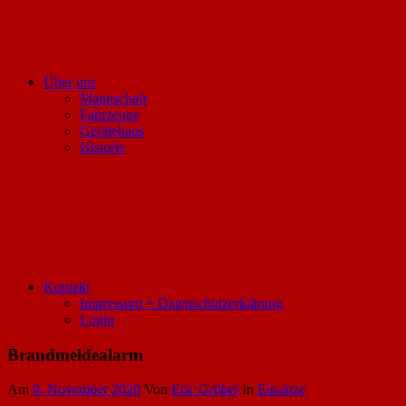
Über uns
Mannschaft
Fahrzeuge
Gerätehaus
Historie
Kontakt
Impressum + Datenschutzerklärung
Login
Brandmeldealarm
Am
9. November 2020
Von
Eric Gröbel
In
Einsätze