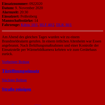
Einsatznummer:
0922020
Datum:
9. November 2020
Alarmzeit:
20:30
Einsatzort:
Peißenberg
Mannschaftsstärke:
14
Fahrzeuge:
Kdow 10/1
,
HLF 40/2
,
DLK 30/1
Am Abend des gleichen Tages wurden wir zu einem
Brandmeldealarm gerufen. In einem örtlichen Altenheim war Essen
angebrannt. Nach Belüftungsmaßnahmen und einer Kontrolle der
Einsatzstelle per Wärmebildkamera kehrten wir zum Gerätehaus
zurück.
Beitragsnavigation
Vorheriger Beitrag
Türöffnungseinsatz
Nächster Beitrag
Straße reinigen