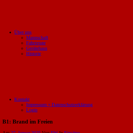
Über uns
Mannschaft
Fahrzeuge
Gerätehaus
Historie
Kontakt
Impressum + Datenschutzerklärung
Login
B1: Brand im Freien
Am
27. Januar 2025
Von
FW
In
Einsätze