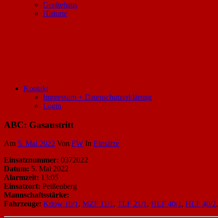
Gerätehaus
Historie
Kontakt
Impressum + Datenschutzerklärung
Login
ABC: Gasaustritt
Am
5. Mai 2022
Von
FW
In
Einsätze
Einsatznummer:
0372022
Datum:
5. Mai 2022
Alarmzeit:
13:05
Einsatzort:
Peißenberg
Mannschaftsstärke:
Fahrzeuge:
Kdow 10/1
,
MZF 11/1
,
TLF 21/1
,
HLF 40/1
,
HLF 40/2