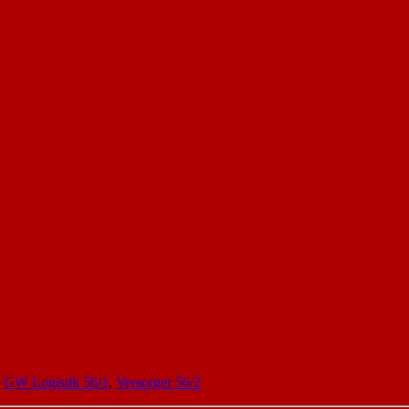
,
GW Logistik 56/1
,
Versorger 56/2