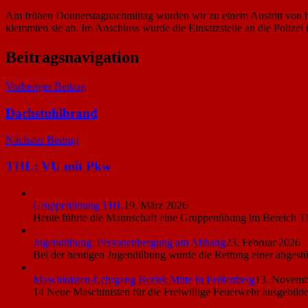
Am frühen Donnerstagnachmittag wurden wir zu einem Austritt von br
klemmten sie ab. Im Anschluss wurde die Einsatzstelle an die Polizei
Beitragsnavigation
Vorheriger Beitrag
Dachstuhlbrand
Nächster Beitrag
THL: VU mit Pkw
Gruppenübung THL
19. März 2026
Heute führte die Mannschaft eine Gruppenübung im Bereich T
Jugendübung: Personenbergung am Abhang
23. Februar 2026
Bei der heutigen Jugendübung wurde die Rettung einer abgest
Maschinisten-Lehrgang Bezirk Mitte in Peißenberg
13. Novemb
14 Neue Maschinisten für die Freiwillige Feuerwehr ausgebild